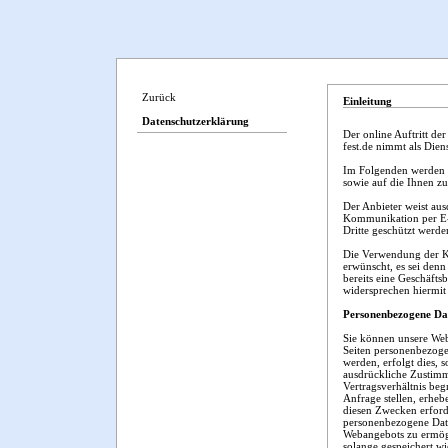
Zurück
Einleitung
Datenschutzerklärung
Der online Auftritt d
fest.de nimmt als Dien
Im Folgenden werden S
sowie auf die Ihnen z
Der Anbieter weist aus
Kommunikation per E-M
Dritte geschützt werde
Die Verwendung der Ko
erwünscht, es sei denn 
bereits eine Geschäfts
widersprechen hiermit
Personenbezogene Da
Sie können unsere Web
Seiten personenbezoge
werden, erfolgt dies, 
ausdrückliche Zustimm
Vertragsverhältnis begr
Anfrage stellen, erhe
diesen Zwecken erforde
personenbezogene Date
Webangebots zu ermög
solange gespeichert w