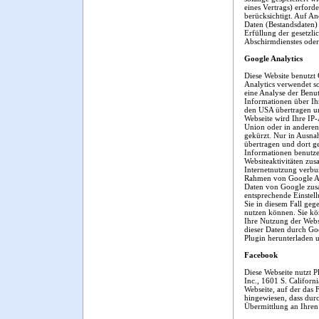
eines Vertrags) erford
berücksichtigt. Auf An
Daten (Bestandsdaten) 
Erfüllung der gesetzl
Abschirmdienstes oder 
Google Analytics
Diese Website benutzt
Analytics verwendet s
eine Analyse der Benu
Informationen über Ih
den USA übertragen un
Webseite wird Ihre IP
Union oder in anderen
gekürzt. Nur in Ausna
übertragen und dort ge
Informationen benutze
Websiteaktivitäten zu
Internetnutzung verbu
Rahmen von Google Ana
Daten von Google zus
entsprechende Einstell
Sie in diesem Fall geg
nutzen können. Sie kö
Ihre Nutzung der Webs
dieser Daten durch Go
Plugin herunterladen u
Facebook
Diese Webseite nutzt 
Inc., 1601 S. Californ
Webseite, auf der das F
hingewiesen, dass dur
Übermittlung an Ihren 