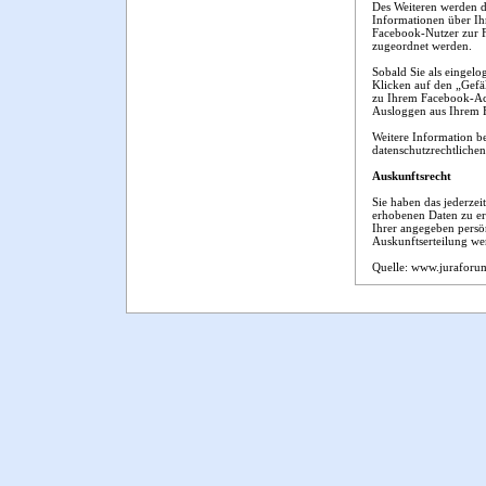
Des Weiteren werden d
Informationen über Ih
Facebook-Nutzer zur F
zugeordnet werden.
Sobald Sie als eingelo
Klicken auf den „Gefä
zu Ihrem Facebook-Acc
Ausloggen aus Ihrem
Weitere Information b
datenschutzrechtliche
Auskunftsrecht
Sie haben das jederzei
erhobenen Daten zu er
Ihrer angegeben persö
Auskunftserteilung we
Quelle: www.juraforu